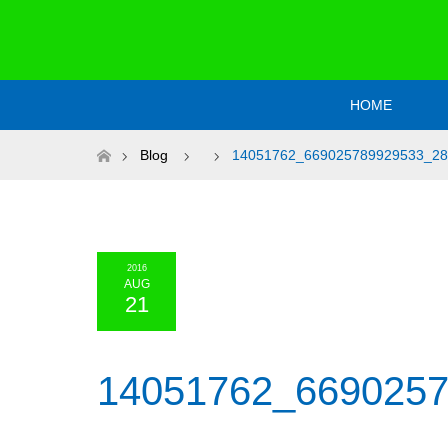
HOME
ホーム
Blog
14051762_669025789929533_28
2016
AUG
21
14051762_669025