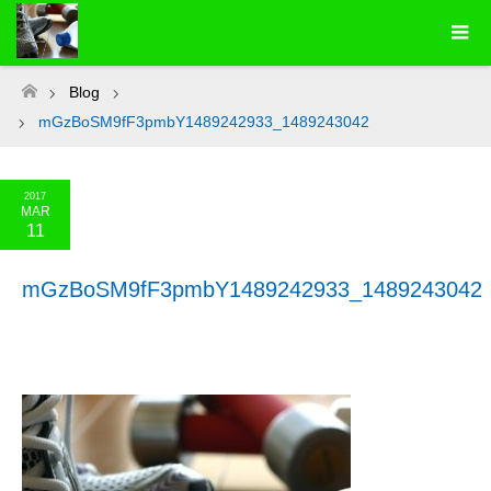
Blog
ホーム
mGzBoSM9fF3pmbY1489242933_1489243042
2017
MAR
11
mGzBoSM9fF3pmbY1489242933_1489243042