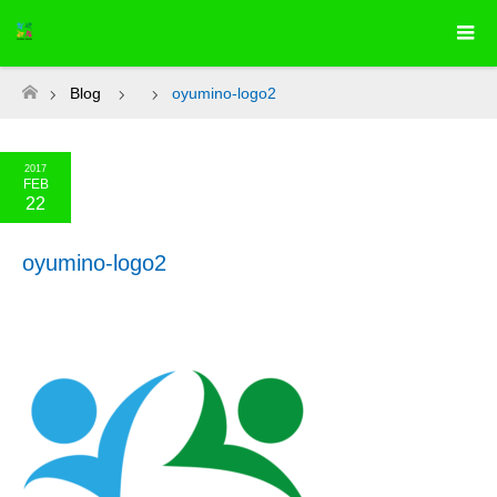
Blog
oyumino-logo2
ホーム
2017
FEB
22
oyumino-logo2