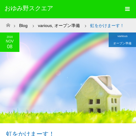
おゆみ野スクエア
Blog
various
,
オープン準備
虹をかけまーす！
ホーム
various
2016
NOV
オープン準備
08
虹をかけまーす！