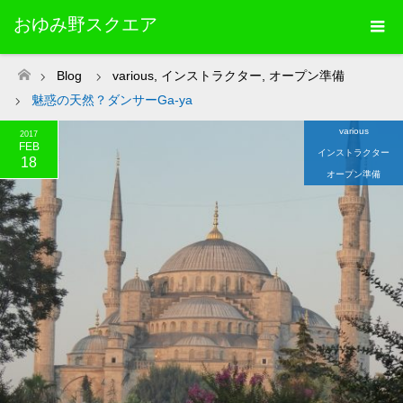
おゆみ野スクエア
Blog
various
,
インストラクター
,
オープン準備
ホーム
魅惑の天然？ダンサーGa-ya
various
2017
FEB
インストラクター
18
オープン準備