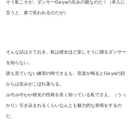
そう私こそが、ダンサーGa-yaの生みの親なのだ！（本人に
言うと、鼻で笑われるのだが）
そんな話はさておき、私は彼女ほど楽しそうに踊るダンサー
を知らない。
誰も見ていない練習の時でさえも、音楽が鳴るとGa-yaの顔
からは笑みがこぼれ落ちる。
ふてぶてしい
彼女の性格を良く知っている私でさえ、（うっ
かり）引き込まれるくらいなんとも魅力的な表情をするの
だ。