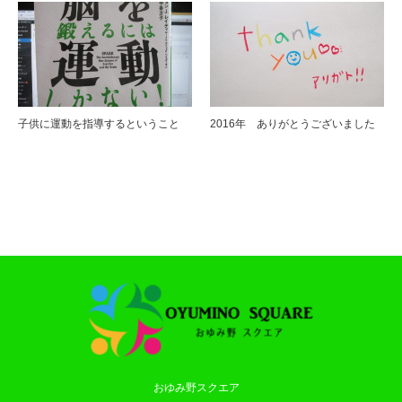
子供に運動を指導するということ
2016年 ありがとうございました
おゆみ野スクエア