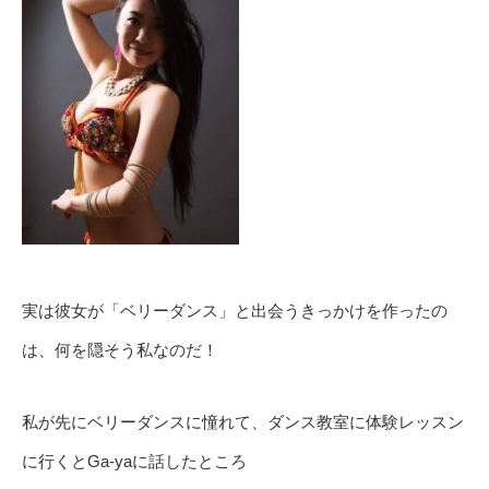
実は彼女が「ベリーダンス」と出会うきっかけを作ったの
は、何を隠そう私なのだ！
私が先にベリーダンスに憧れて、ダンス教室に体験レッスン
に行くとGa-yaに話したところ