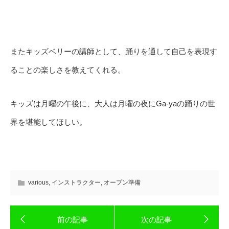
またキッズベリーの講師として、踊りを通して自己を表現す
ることの楽しさを教えてくれる。
キッズは月曜の午後に、大人は月曜の夜にGa-yaの踊りの世
界を堪能してほしい。
various
,
インストラクター
,
オープン準備